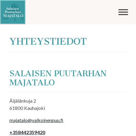
PÄÄVALIKKO
YHTEYSTIEDOT
SALAISEN PUUTARHAN
MAJATALO
Äijälänkuja 2
61800 Kauhajoki
majatalo@valkoinenpuu.fi
+358442359420