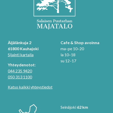
Äijälänkuja 2
Cafe & Shop avoinna
61800 Kauhajoki
ma–pe 10–20
Sijainti kartalla
la 10–18
su 12–17
Yhteydenotot:
044 235 9420
050 313 1100
Katso kaikki yhteystiedot
Seinäjoki
62 km