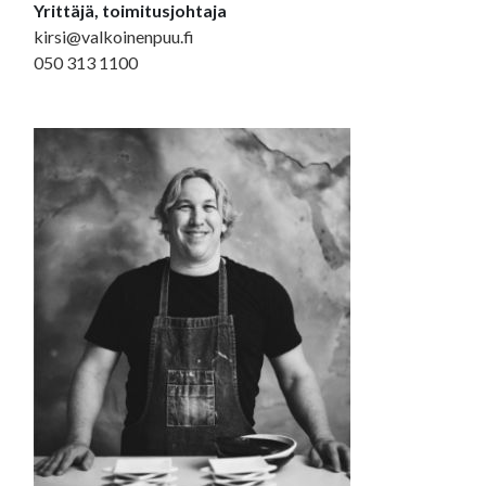
Yrittäjä, toimitusjohtaja
kirsi@valkoinenpuu.fi
050 313 1100