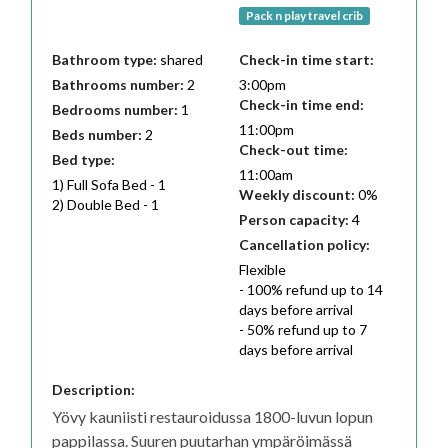
Pack n play travel crib
Bathroom type:
shared
Check-in time start:
Bathrooms number:
2
3:00pm
Check-in time end:
Bedrooms number:
1
11:00pm
Beds number:
2
Check-out time:
Bed type:
11:00am
1
)
Full Sofa Bed
-
1
Weekly discount:
0
%
2
)
Double Bed
-
1
Person capacity:
4
Cancellation policy:
Flexible
-
100
%
refund up to
14
days
before
arrival
-
50
%
refund up to
7
days
before
arrival
Description:
Yövy kauniisti restauroidussa 1800-luvun lopun
pappilassa. Suuren puutarhan ympäröimässä