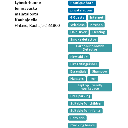
Lybeck-huone
Boutique hotel
lumoavasta
private_room
majatalosta
4
Guests
Internet
Kauhajoella
Wireless
Kitchen
Finland,
Kauhajoki,
61800
Hair Dryer
Heating
Smoke detector
Carbon Monoxide
Detector
First aid kit
Fire Extinguisher
Essentials
Shampoo
Hangers
Iron
Laptop Friendly
workspace
Free parking
Suitable for children
Suitable for infants
Baby crib
Cooking basics