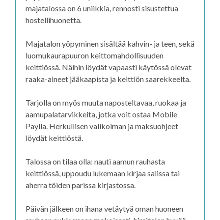
majatalossa on 6 uniikkia, rennosti sisustettua
hostellihuonetta.
Majatalon yöpyminen sisältää kahvin- ja teen, sekä
luomukaurapuuron keittomahdollisuuden
keittiössä. Näihin löydät vapaasti käytössä olevat
raaka-aineet jääkaapista ja keittiön saarekkeelta.
Tarjolla on myös muuta naposteltavaa, ruokaa ja
aamupalatarvikkeita, jotka voit ostaa Mobile
Paylla. Herkullisen valikoiman ja maksuohjeet
löydät keittiöstä.
Talossa on tilaa olla: nauti aamun rauhasta
keittiössä, uppoudu lukemaan kirjaa salissa tai
aherra töiden parissa kirjastossa.
Päivän jälkeen on ihana vetäytyä oman huoneen