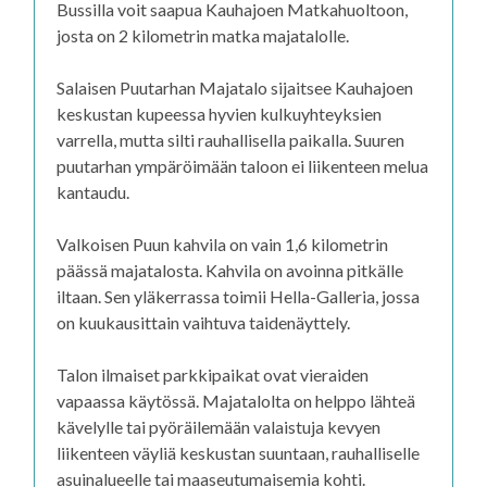
Bussilla voit saapua Kauhajoen Matkahuoltoon,
josta on 2 kilometrin matka majatalolle.
Salaisen Puutarhan Majatalo sijaitsee Kauhajoen
keskustan kupeessa hyvien kulkuyhteyksien
varrella, mutta silti rauhallisella paikalla. Suuren
puutarhan ympäröimään taloon ei liikenteen melua
kantaudu.
Valkoisen Puun kahvila on vain 1,6 kilometrin
päässä majatalosta. Kahvila on avoinna pitkälle
iltaan. Sen yläkerrassa toimii Hella-Galleria, jossa
on kuukausittain vaihtuva taidenäyttely.
Talon ilmaiset parkkipaikat ovat vieraiden
vapaassa käytössä. Majatalolta on helppo lähteä
kävelylle tai pyöräilemään valaistuja kevyen
liikenteen väyliä keskustan suuntaan, rauhalliselle
asuinalueelle tai maaseutumaisemia kohti.