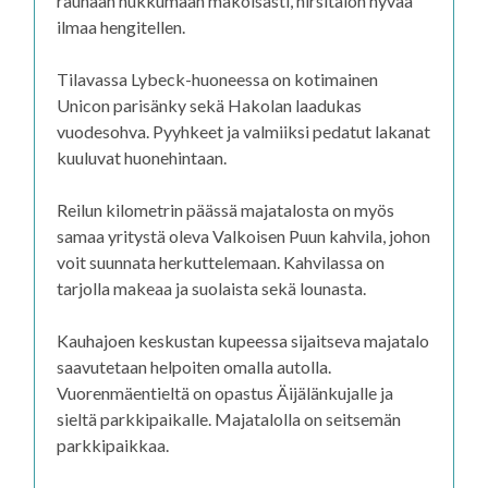
rauhaan nukkumaan makoisasti, hirsitalon hyvää
ilmaa hengitellen.
Tilavassa Lybeck-huoneessa on kotimainen
Unicon parisänky sekä Hakolan laadukas
vuodesohva. Pyyhkeet ja valmiiksi pedatut lakanat
kuuluvat huonehintaan.
Reilun kilometrin päässä majatalosta on myös
samaa yritystä oleva Valkoisen Puun kahvila, johon
voit suunnata herkuttelemaan. Kahvilassa on
tarjolla makeaa ja suolaista sekä lounasta.
Kauhajoen keskustan kupeessa sijaitseva majatalo
saavutetaan helpoiten omalla autolla.
Vuorenmäentieltä on opastus Äijälänkujalle ja
sieltä parkkipaikalle. Majatalolla on seitsemän
parkkipaikkaa.