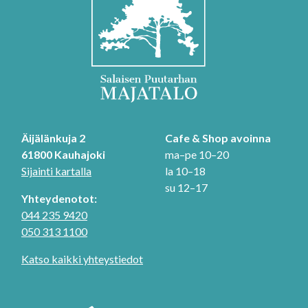
Äijälänkuja 2
Cafe & Shop avoinna
61800 Kauhajoki
ma–pe 10–20
Sijainti kartalla
la 10–18
su 12–17
Yhteydenotot:
044 235 9420
050 313 1100
Katso kaikki yhteystiedot